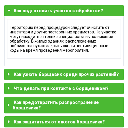
Как подготовить участок к обработке?
Территорию перед процедурой следует очистить от
инвентаря и других посторонних предметов. На участке
могут находиться только специалисты, выполняющие
обработку. В жилых зданиях, расположенных
поблизости, нужно закрыть окна и вентиляционные
ходы на время проведения мероприятия.
Как узнать борщевик среди прочих растений?
Что делать при контакте с борщевиком?
Этот сорняк обладает достаточно крупными листьями с
рассеченными зубчатыми краями и высоким толстым
стеблем с характерными фиолетовыми пятнами. Высота
растения может достигать двух метров. Цветки
Как предотвратить распространение
Если сок растения попал на открытую кожу, это место
борщевика напоминают по форме зонтики и окрашены в
необходимо тщательно вымыть водой с мылом. В
борщевика?
белый или зеленоватый цвет.
случае ожога требуется медицинская помощь,
вскрывать волдыри самостоятельно нельзя.
Как защититься от ожогов борщевика?
Чтобы сорняк не распространялся на участке, требуется
регулярно осматривать территорию и удалять молодые