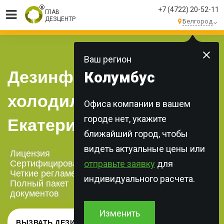
+7 (4722) 20-52-11
ГЛАВ
ДЕЗЦЕНТР
Белгород
МЫ ВЫПОЛНЯЕМ
БОЛЕЕ 250 ЗАКАЗОВ
КАЖДЫЙ ДЕНЬ!
Ваш регион
Дезинфекция
Колумбус
холодильников в
Офиса компании в вашем
городе нет, укажите
Екатеринбурге
ближайший город, чтобы
видеть актуальные цены или
Лицензия
Сертифицированная химия
отправьте заявку
для
Четкие регламенты
индивидуального расчета.
Полный пакет
документов
Изменить
ВЫЗВАТЬ ДЕЗИНФЕКТОРА