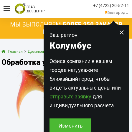
+7 (4722) 20-52-11
ГЛАВ
ДЕЗЦЕНТР
Белгород
МЫ ВЫПОЛНЯЕМ
БОЛЕЕ 250 ЗАКАЗОВ
КАЖДЫЙ ДЕНЬ!
Ваш регион
Колумбус
Главная
Дезинсекция
Тля
Обработка участков от тли
Офиса компании в вашем
городе нет, укажите
ближайший город, чтобы
видеть актуальные цены или
отправьте заявку
для
индивидуального расчета.
Изменить