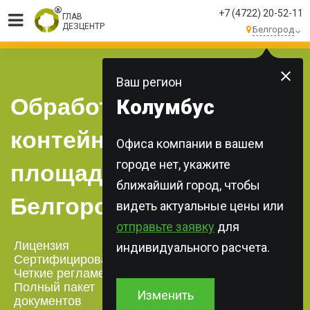
+7 (4722) 20-52-11
ГЛАВ
ДЕЗЦЕНТР
Белгород
МЫ ВЫПОЛНЯЕМ
БОЛЕЕ 250 ЗАКАЗОВ
КАЖДЫЙ ДЕНЬ!
Ваш регион
Обработка
Колумбус
контейнерных
Офиса компании в вашем
городе нет, укажите
площадок в
ближайший город, чтобы
Белгороде
видеть актуальные цены или
отправьте заявку
для
Лицензия
индивидуального расчета.
Сертифицированная химия
Четкие регламенты
Полный пакет
Изменить
документов