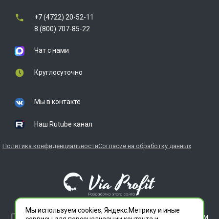
+7 (4722) 20-52-11
8 (800) 707-85-22
Чат с нами
Круглосуточно
Мы в контакте
Наш Rutube канал
Политика конфиденциальности
Согласие на обработку данных
Мы используем cookies, Яндекс.Метрику и иные
ГЛАВДЕЗЦЕНТР является зарегистрированным товарным