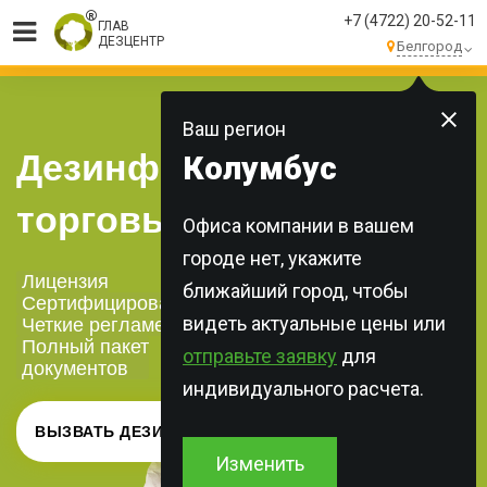
+7 (4722) 20-52-11
ГЛАВ
ДЕЗЦЕНТР
Белгород
МЫ ВЫПОЛНЯЕМ
БОЛЕЕ 250 ЗАКАЗОВ
КАЖДЫЙ ДЕНЬ!
Ваш регион
Дезинфекция
Колумбус
торговых помещений
Офиса компании в вашем
городе нет, укажите
Лицензия
ближайший город, чтобы
Сертифицированная химия
видеть актуальные цены или
Четкие регламенты
Полный пакет
отправьте заявку
для
документов
индивидуального расчета.
ВЫЗВАТЬ ДЕЗИНФЕКТОРА
Изменить