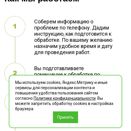
Соберем информацию о
проблеме по телефону. Дадим
инструкцию, как подготовится к
обработке. По вашему желанию
назначим удобное время и дату
для проведения работ.
Вы подготавливаете
помещение к обработке по
нашей инструкции.
Мы используем cookies, Яндекс.Метрику и иные
сервисы для персонализации контента и
повышения удобства пользования сайтом
В назначенный день и время
согласно
Политике конфиденциальности
. Вы
наш специалист проводит
можете запретить обработку сookies в настройках
дезобработку, затем он выдает
браузера.
рекомендации по действиям
Принять
после обработки.