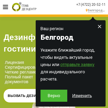
+7 (4722) 20-52-11
ГЛАВ
ДЕЗЦЕНТР
Белгород
МЫ ВЫПОЛНЯЕМ
БОЛЕЕ 250 ЗАКАЗОВ
КАЖДЫЙ ДЕНЬ!
Ваш регион
Дезинфекция
Белгород
гостиниц
Укажите ближайший город,
чтобы видеть актуальные
Лицензия
цены или
отправьте заявку
Сертифицированная химия
для индивидуального
Четкие регламенты
Полный пакет
расчета.
документов
Верно
Изменить
ВЫЗВАТЬ ДЕЗИНФЕКТОРА