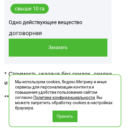
свыше 10 га
Одно действующее вещество
договорная
Заказать
* Стоимость указана без скидок, скидки
Мы используем cookies, Яндекс.Метрику и иные
и акции уточняйте у менеджера.
сервисы для персонализации контента и
повышения удобства пользования сайтом
** Транспортные расходы — 40 р./км
согласно
Политике конфиденциальности
. Вы
можете запретить обработку сookies в настройках
браузера.
Принять