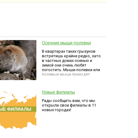
Осенние мыши-полевки
В квартирах таких грызунов
встретишь крайне редко, зато
в частных домах осенью и
зимой они очень любят
погостить. Мыши-полевки или
полевые мыши приходят
поживиться в теплые уютные
дома, погреба и сараи.
Новые филиалы
Рады сообщить вам, что мы
открыли свои филиалы в 11
новых городах!