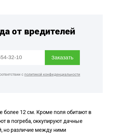
рм
дприятий
енности
гда от вредителей
терского
онов
оответствии с
политикой конфиденциальности
 более 12 см. Кроме поля обитают в
ют в погреба, оккупируют дачные
й, но различие между ними