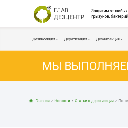
ГЛАВ
Защитим от любых
ДЕЗЦЕНТР
грызунов, бактерий
Дезинсекция
Дератизация
Дезинфекция
МЫ ВЫПОЛНЯ
Тараканы
Мыши
Коронавирус
Клопы
Крысы
Вирусы и бакт
Клещи
Дератизация помещений
Куриные клещи
Плесень
Муравьи
Дератизация территорий
Грибок
Главная
Новости
Статьи о дератизации
Поле
Блохи
Многоквартирный дом
Дезодорация
Осы
Транспорт
Огневка
Вентиляция