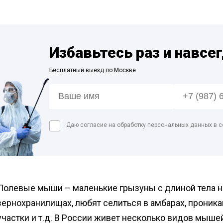
Дезинфекция фе
сорных
Дезинфекция пре
мясной промышл
Избавьтесь раз и навсе
Обработка конди
цеха
Бесплатный выезд по Москве
Дезинфекция ваг
Дезинфекция
холодильников
Даю согласие на обработку персональных данных в с
Полевые мыши – маленькие грызуны с длиной тела не
зернохранилищах, любят селиться в амбарах, проника
участки и т.д. В России живет несколько видов мыше