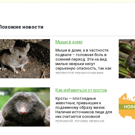
Похожие новости
Мыши в доме
Мыши в доме, а в частности
подвале – головная боль в
осенний период. Эти на вид
милые зверьки несут
серьезную опасность, так как
являются переносчиками
опасных инфекционных
заболеваний.
Как избавиться от кротов
Кроты — плотоядные
животные, привыкшие к
подземному образу жизни.
Наличие источников пищи для
них считается основной
причиной, почему зверьки
селятся на дачных участках и в
огородах.