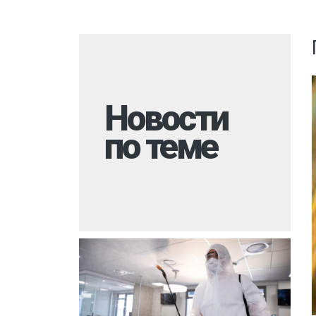
Комары
Дезинфекция 
Моль
Многоквартир
Мокрицы
Вызов на дом
Мухи
Дезинфекция 
Новости
Мошки
При инфекцио
заболеваниях
по теме
Короед
Обработка ме
Гербицидная обработка
Борщевик
Санитарная об
Долгоносик
территории
Точильщик
Горячий туман
Кожеед
Теплицы
Тля
Туалеты и ван
Сверчки
Дезинфекция р
места
Слепни
Холодный тум