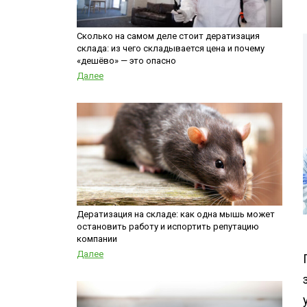
Шершни
Обработка му
Медведка
контейнеров
Сколько на самом деле стоит дератизация
склада: из чего складывается цена и почему
Дезинсекция помещений
«дешёво» — это опасно
Дезинсекция территорий
Далее
Вши
Жуки
Паук
Чешуйницы
Многоквартирный дом
Дератизация на складе: как одна мышь может
остановить работу и испортить репутацию
компании
Далее