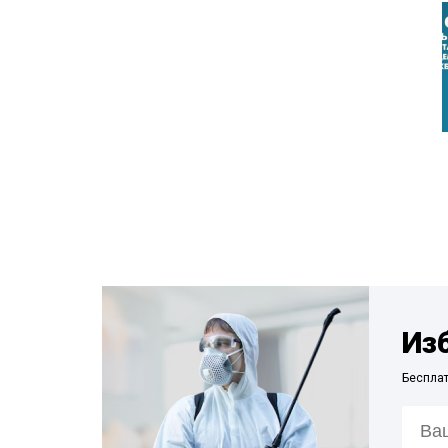
Из
Беспла