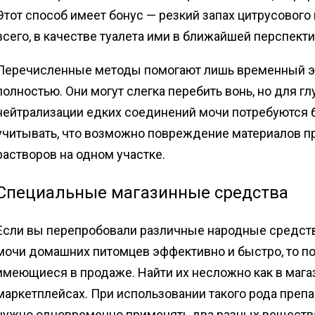
Этот способ имеет бонус — резкий запах цитрусового 
всего, в качестве туалета ими в ближайшей перспекти
Перечисленные методы помогают лишь временный эф
полностью. Они могут слегка перебить вонь, но для г
нейтрализации едких соединений мочи потребуются б
учитывать, что возможно повреждение материалов 
растворов на одном участке.
Специальные магазинные средства
Если вы перепробовали различные народные средства 
мочи домашних питомцев эффективно и быстро, то п
имеющиеся в продаже. Найти их несложно как в магаз
маркетплейсах. При использовании такого рода препа
нужно одновременно применять два разных веществ