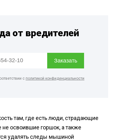
рм
дприятий
енности
гда от вредителей
терского
онов
оответствии с
политикой конфиденциальности
ость там, где есть люди, страдающие
 не освоившие горшок, а также
тся удалять следы мышиной