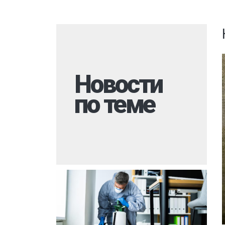
Комары
Дезинфекция 
Моль
Многоквартир
Мокрицы
Вызов на дом
Мухи
Дезинфекция 
Новости
Мошки
При инфекцио
заболеваниях
по теме
Короед
Обработка ме
Гербицидная обработка
Борщевик
Санитарная об
Долгоносик
территории
Точильщик
Горячий туман
Кожеед
Теплицы
Тля
Туалеты и ван
Сверчки
Дезинфекция р
места
Слепни
Холодный тум