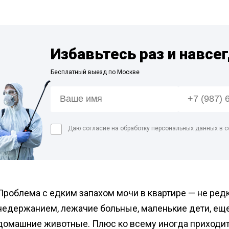
Дезинфекция фе
сорных
Дезинфекция пре
мясной промышл
Избавьтесь раз и навсе
Обработка конди
цеха
Бесплатный выезд по Москве
Дезинфекция ваг
Дезинфекция
холодильников
Даю согласие на обработку персональных данных в с
Проблема с едким запахом мочи в квартире — не редк
недержанием, лежачие больные, маленькие дети, еще
домашние животные. Плюс ко всему иногда приходи