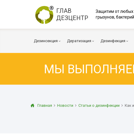
ГЛАВ
Защитим от любых
ДЕЗЦЕНТР
грызунов, бактерий
Дезинсекция
Дератизация
Дезинфекция
МЫ ВЫПОЛНЯ
Тараканы
Мыши
Коронавирус
Клопы
Крысы
Вирусы и бакт
Клещи
Дератизация помещений
Куриные клещи
Плесень
Муравьи
Дератизация территорий
Грибок
Главная
Новости
Статьи о дезинфекции
Как 
Блохи
Многоквартирный дом
Дезодорация
Осы
Транспорт
Огневка
Вентиляция