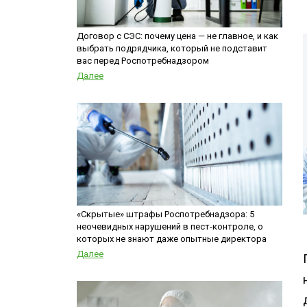
Шершни
Обработка му
Медведка
контейнеров
Договор с СЭС: почему цена — не главное, и как
выбрать подрядчика, который не подставит
Дезинсекция помещений
вас перед Роспотребнадзором
Дезинсекция территорий
Далее
Вши
Жуки
Паук
Чешуйницы
Многоквартирный дом
«Скрытые» штрафы Роспотребнадзора: 5
неочевидных нарушений в пест-контроле, о
которых не знают даже опытные директора
Далее