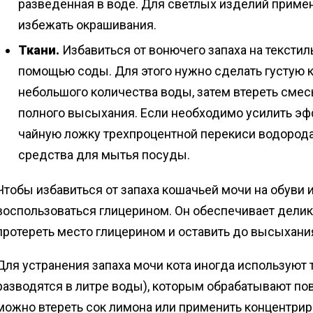
разведенная в воде. Для светлых изделий примен
избежать окрашивания.
Ткани.
Избавиться от вонючего запаха на тексти
помощью соды. Для этого нужно сделать густую 
небольшого количества воды, затем втереть смесь
полного высыхания. Если необходимо усилить эф
чайную ложку трехпроцентной перекиси водорода
средства для мытья посуды.
Чтобы избавиться от запаха кошачьей мочи на обуви 
воспользоваться глицерином. Он обеспечивает делик
протереть место глицерином и оставить до высыхани
Для устранения запаха мочи кота иногда используют 
разводятся в литре воды), которым обрабатывают пов
можно втереть сок лимона или применить концентри