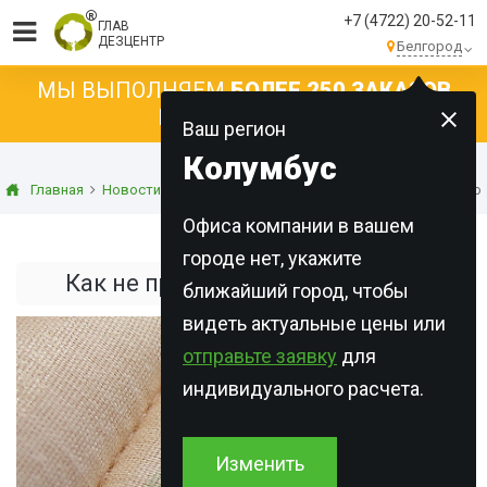
+7 (4722) 20-52-11
ГЛАВ
ДЕЗЦЕНТР
Белгород
МЫ ВЫПОЛНЯЕМ
БОЛЕЕ 250 ЗАКАЗОВ
КАЖДЫЙ ДЕНЬ!
Ваш регион
Колумбус
Главная
Новости
Статьи о дезинсекции
Как не привезти кло
Офиса компании в вашем
городе нет, укажите
Как не привезти клопов домой
ближайший город, чтобы
видеть актуальные цены или
отправьте заявку
для
индивидуального расчета.
Изменить