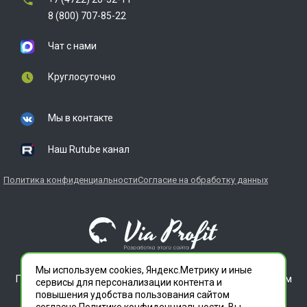
8 (800) 707-85-22
Чат с нами
Круглосуточно
Мы в контакте
Наш Rutube канал
Политика конфиденциальности
Согласие на обработку данных
Мы используем cookies, Яндекс.Метрику и иные
ГЛАВДЕЗЦЕНТР является зарегистрированным товарным
сервисы для персонализации контента и
знаком. Все права защищены.
повышения удобства пользования сайтом
ООО "СЛУЖБА ДЕЗИНФЕКЦИИ" 620012 СВЕРДЛОВСКАЯ