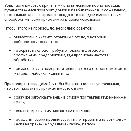
Увы, часто вместе с приятными впечатлениями после поездки,
путешественники привозят домой и безбилетников. К сожалению,
постельные клопы не редко попадают в наш дом именно таким
способом: мы сами привозим их в своих чемоданах.
Чтобы этого не произошло, несколько советов:
внимательно читайте отзывы об отеле, в который
собираетесь поселиться;
не верьте на слово: требуйте показать договор с
профильным предприятием, где прописана частота
обработки;
при заселении в номер тщательно со всех сторон осмотрите
матрац, тумбочки, ящики и т.д.
При возвращении домой, чтобы быть полностью уверенными,
что этот паразит не приехал вместе с вами
сразу же загружайте вещи в стирку при температуре не ниже
+60°С;
нельзя стирать - химчистка вам в помощь;
чемоданы, сумки пропылесосить и отправить в пластиковом
чехле на хранение подальше - гараж, балкон.