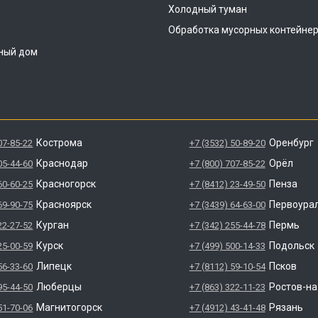
Холодный туман
Обработка мусорных контейне
ный дом
Кострома
Оренбург
07-85-22
+7 (3532) 50-89-20
Краснодар
Орёл
05-44-60
+7 (800) 707-85-22
Красногорск
Пенза
60-60-25
+7 (8412) 23-49-50
Красноярск
Первоура
69-90-75
+7 (3439) 64-63-00
Курган
Пермь
22-27-52
+7 (342) 255-44-78
Курск
Подольск
25-00-59
+7 (499) 500-14-33
Липецк
Псков
56-33-60
+7 (8112) 59-10-54
Люберцы
Ростов-н
95-44-50
+7 (863) 322-11-23
Магнитогорск
Рязань
51-70-06
+7 (4912) 43-41-48