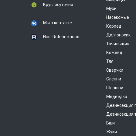
Круглосуточно
Мухи
Насекомые
Мы в контакте
Короед
Долгоносик
Наш Rutube канал
Точильщик
Кожеед
Тля
Сверчки
Слепни
Шершни
Медведка
Дезинсекция 
Дезинсекция 
Вши
Жуки