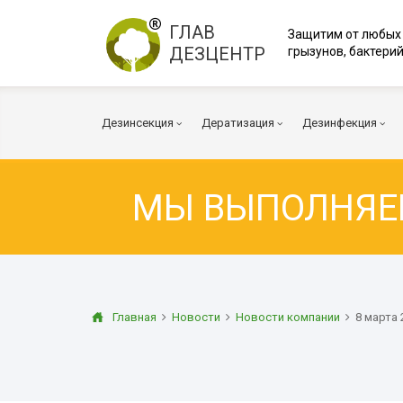
ГЛАВ
Защитим от любых
ДЕЗЦЕНТР
грызунов, бактерий
Дезинсекция
Дератизация
Дезинфекция
МЫ ВЫПОЛНЯ
Тараканы
Мыши
Коронавирус
Клопы
Крысы
Вирусы и бакт
Клещи
Дератизация помещений
Куриные клещи
Плесень
Муравьи
Дератизация территорий
Грибок
Главная
Новости
Новости компании
8 марта 
Блохи
Многоквартирный дом
Дезодорация
Осы
Транспорт
Огневка
Вентиляция