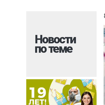
Комары
Дезинфекция 
Моль
Многоквартир
Мокрицы
Вызов на дом
Мухи
Дезинфекция 
Новости
Мошки
При инфекцио
заболеваниях
по теме
Короед
Обработка ме
Гербицидная обработка
Борщевик
Санитарная об
Долгоносик
территории
Точильщик
Горячий туман
Кожеед
Теплицы
Тля
Туалеты и ван
Сверчки
Дезинфекция р
места
Слепни
Холодный тум