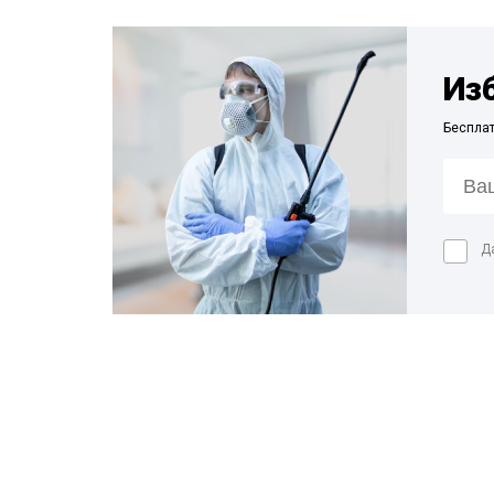
Из
Беспла
Д