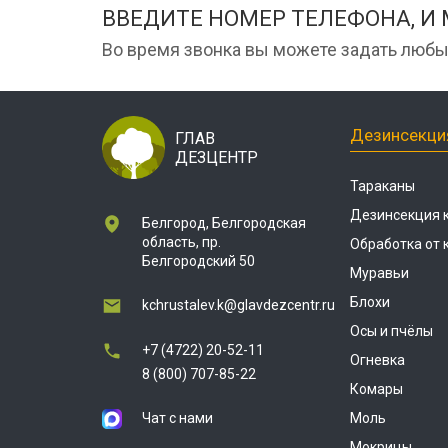
ВВЕДИТЕ НОМЕР ТЕЛЕФОНА, И
Во время звонка вы можете задать любы
Дезинсекци
ГЛАВ
ДЕЗЦЕНТР
Тараканы
Дезинсекция 
Белгород, Белгородская
область, пр.
Обработка от
Белгородский 50
Муравьи
Блохи
kchrustalev.k@glavdezcentr.ru
Осы и пчёлы
+7 (4722) 20-52-11
Огневка
8 (800) 707-85-22
Комары
Чат с нами
Моль
Мокрицы