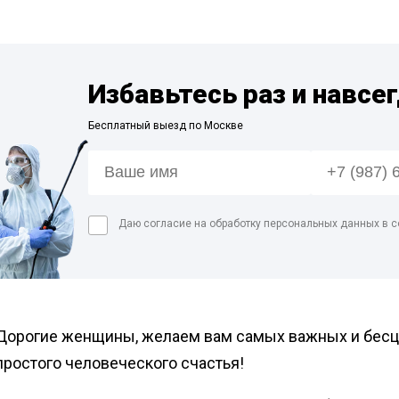
Дезинфекция фе
сорных
Дезинфекция пре
мясной промышл
Избавьтесь раз и навсе
Обработка конди
цеха
Бесплатный выезд по Москве
Дезинфекция ваг
Дезинфекция
холодильников
Даю согласие на обработку персональных данных в с
Дорогие женщины, желаем вам самых важных и бесц
простого человеческого счастья!