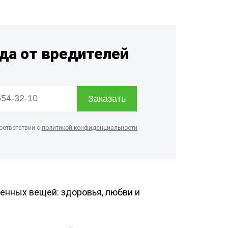
рм
дприятий
енности
гда от вредителей
терского
онов
оответствии с
политикой конфиденциальности
енных вещей: здоровья, любви и