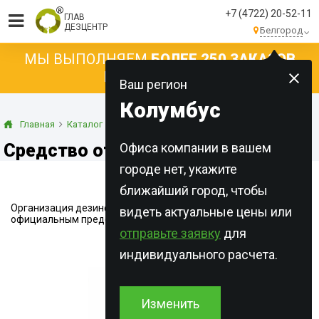
+7 (4722) 20-52-11
ГЛАВ
ДЕЗЦЕНТР
Белгород
МЫ ВЫПОЛНЯЕМ
БОЛЕЕ 250 ЗАКАЗОВ
КАЖДЫЙ ДЕНЬ!
Ваш регион
Колумбус
Главная
Каталог
Гектор от клопов
Средство от насекомых Gektor
Офиса компании в вашем
городе нет, укажите
ближайший город, чтобы
Организация дезинфекции ГЛАВДЕЗЦЕНТР является
видеть актуальные цены или
официальным представителем препарата GEKTOR.
отправьте заявку
для
Новинка
индивидуального расчета.
Изменить