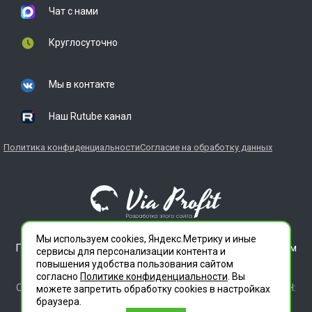
Чат с нами
Круглосуточно
Мы в контакте
Наш Rutube канал
Политика конфиденциальности
Согласие на обработку данных
Мы используем cookies, Яндекс.Метрику и иные
ГЛАВДЕЗЦЕНТР является зарегистрированным товарным
сервисы для персонализации контента и
знаком. Все права защищены.
повышения удобства пользования сайтом
ООО "СЛУЖБА ДЕЗИНФЕКЦИИ" 620012 СВЕРДЛОВСКАЯ
согласно
Политике конфиденциальности
. Вы
ОБЛАСТЬ Г. ЕКАТЕРИНБУРГ, УЛ. ИЛЬИЧА ДОМ 14 КВ 11 ИНН:
можете запретить обработку сookies в настройках
6686112972 ОГРН 1196658010020
браузера.