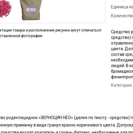
Дезинфекция фе
Единица и
сорных
Количество
Дезинфекция пре
мясной промышл
тация товара и расположение рисунка могут отличаться
Средство р
Обработка конди
дставленной фотографии
средство) 
цеха
отравленну
Дезинфекция ваг
цвета. Доп
состав сре
Дезинфекция
необходим
холодильников
людей. В 
бромадиоло
фенилпропи
Категория:
во родентицидное «ЗЕРНОЦИН НЕО» (далее по тексту - средство) 
енную приманку в виде гранул красно-коричневого цвета. Допуск
 средства входят краситель и горечь-битрекс, необходимые для 