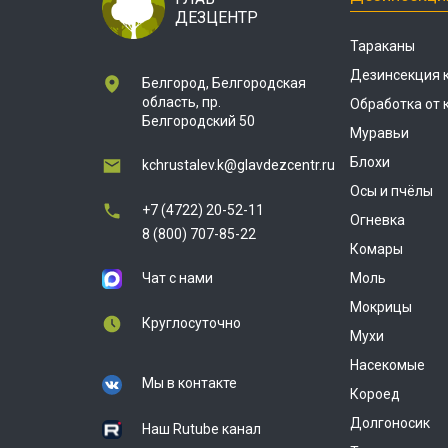
ДЕЗЦЕНТР
Тараканы
Дезинсекция 
Белгород, Белгородская
область, пр.
Обработка от
Белгородский 50
Муравьи
Блохи
kchrustalev.k@glavdezcentr.ru
Осы и пчёлы
+7 (4722) 20-52-11
Огневка
8 (800) 707-85-22
Комары
Чат с нами
Моль
Мокрицы
Круглосуточно
Мухи
Насекомые
Мы в контакте
Короед
Долгоносик
Наш Rutube канал