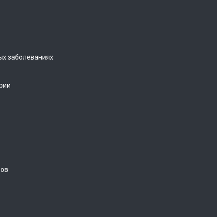
ых заболеваниях
рии
ров