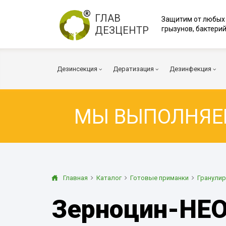
ГЛАВ
Защитим от любых
ДЕЗЦЕНТР
грызунов, бактерий
Дезинсекция
Дератизация
Дезинфекция
МЫ ВЫПОЛНЯ
Тараканы
Мыши
Коронавирус
Клопы
Крысы
Вирусы и бакт
Клещи
Дератизация помещений
Куриные клещи
Плесень
Муравьи
Дератизация территорий
Грибок
Главная
Каталог
Готовые приманки
Гранули
Блохи
Многоквартирный дом
Дезодорация
Зерноцин-НЕО,
Осы
Транспорт
Огневка
Вентиляция