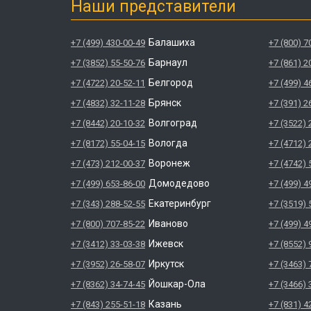
Наши представители
Балашиха
+7 (499) 430-00-49
+7 (800) 7
Барнаул
+7 (3852) 55-50-76
+7 (861) 2
Белгород
+7 (4722) 20-52-11
+7 (499) 4
Брянск
+7 (4832) 32-11-28
+7 (391) 2
Волгоград
+7 (8442) 20-10-32
+7 (3522) 
Вологда
+7 (8172) 55-04-15
+7 (4712) 
Воронеж
+7 (473) 212-00-37
+7 (4742) 
Домодедово
+7 (499) 653-86-00
+7 (499) 4
Екатеринбург
+7 (343) 288-52-55
+7 (3519) 
Иваново
+7 (800) 707-85-22
+7 (499) 4
Ижевск
+7 (3412) 33-03-38
+7 (8552) 
Иркутск
+7 (3952) 26-58-07
+7 (3463) 
Йошкар-Ола
+7 (8362) 34-74-45
+7 (3466) 
Казань
+7 (843) 255-51-18
+7 (831) 4