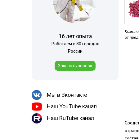
Шершни
Обработка му
Медведка
контейнеров
Дезинсекция помещений
Комплек
Дезинсекция территорий
16 лет опыта
от пре
Вши
Работаем в 80 городах
России
Жуки
Паук
Заказать звонок
Чешуйницы
Многоквартирный дом
Мы в Вконтакте
Наш YouTube канал
Наш RuTube канал
Средст
отравл
состав