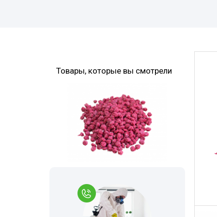
Комары
Дезинфекция 
Моль
Многоквартир
Мокрицы
Вызов на дом
Мухи
Дезинфекция 
Товары, которые вы смотрели
Мошки
При инфекцио
заболеваниях
Короед
Обработка ме
Гербицидная обработка
Борщевик
Санитарная об
Долгоносик
территории
Точильщик
Горячий туман
Кожеед
Теплицы
Тля
Туалеты и ван
Сверчки
Дезинфекция р
места
Слепни
Холодный тум