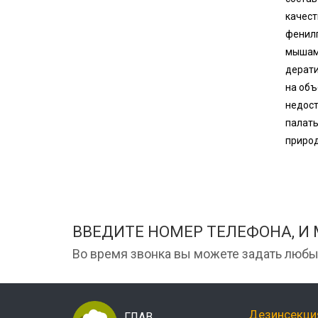
качест
фенилп
мышам
дерати
на объ
недост
палаты
природ
ВВЕДИТЕ НОМЕР ТЕЛЕФОНА, И
Во время звонка вы можете задать любы
Дезинсекци
ГЛАВ