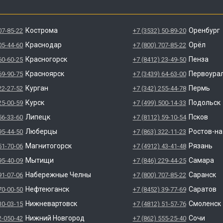
Кострома
Оренбург
07-85-22
+7 (3532) 50-89-20
Краснодар
Орёл
05-44-60
+7 (800) 707-85-22
Красногорск
Пенза
60-60-25
+7 (8412) 23-49-50
Красноярск
Первоура
69-90-75
+7 (3439) 64-63-00
Курган
Пермь
22-27-52
+7 (342) 255-44-78
Курск
Подольск
25-00-59
+7 (499) 500-14-33
Липецк
Псков
56-33-60
+7 (8112) 59-10-54
Люберцы
Ростов-н
95-44-50
+7 (863) 322-11-23
Магнитогорск
Рязань
51-70-06
+7 (4912) 43-41-48
Мытищи
Самара
95-40-09
+7 (846) 229-44-25
Набережные Челны
Саранск
91-07-06
+7 (800) 707-85-22
Нефтеюганск
Саратов
70-00-50
+7 (8452) 39-77-69
Нижневартовск
Смоленск
30-03-15
+7 (4812) 51-57-76
Нижний Новгород
Сочи
2-050-42
+7 (862) 555-25-40