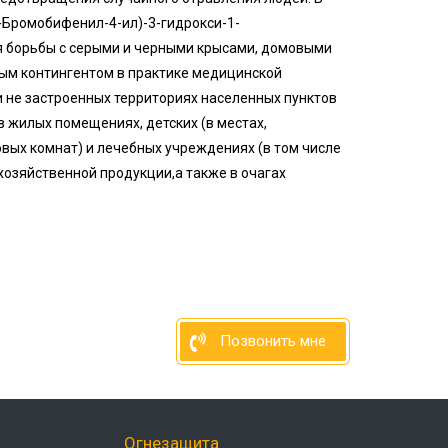
'-Бромобифенил-4-ил)-3-гидрокси-1-
ля борьбы с серыми и черными крысами, домовыми
м контингентом в практике медицинской
и не застроенных территориях населенных пунктов
в жилых помещениях, детских (в местах,
овых комнат) и лечебных учреждениях (в том числе
хозяйственной продукции,а также в очагах
Позвонить мне
Огнезащита