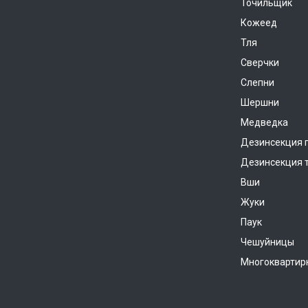
Точильщик
Кожеед
Тля
Сверчки
Слепни
Шершни
Медведка
Дезинсекция 
Дезинсекция 
Вши
Жуки
Паук
Чешуйницы
Многоквартир