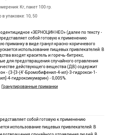
рм
змерения:
Кг, пакет 100 гр.
 в упаковке:
10, 50
дприятий
енности
одентицидное «ЗЕРНОЦИН НЕО» (далее по тексту -
терского
представляет собой готовую к применению
ю приманку в виде гранул красно-коричневого
онов
ускается использование пищевых привлекателей. В
дства входят краситель и горечь-битрекс,
ые для предотвращения случайного отравления
качестве действующего вещества (ДВ) содержит
н - (3-[3-(4'-Бромобифенил-4-ил)-3-гидрокси-1-
л]-4-гидроксикумарин) - 0,005%.
Гранулированные приманки
представляет собой готовую к применению
ается использование пищевых привлекателей. В
предотвращения случайного отравления людей. В