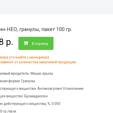
адов
евого
йнерных
итий
сов
н-НЕО, гранулы, пакет 100 гр.
молочных
8 р.
адов
В корзину
ицинских
валов
овара уточняйте у менеджера
 и саун
зависит от количества закупемой продукции
иниц
евых
уемый вредитель:
Мыши, крысы
вная форма:
Гранулы
йствующего вещества:
Антикоагулянт II поколения
дуктовых
ее вещество:
Бромадиолон
ртзалов
е действующего вещества, %:
0.005
о цеха
0 гр./кв.м.