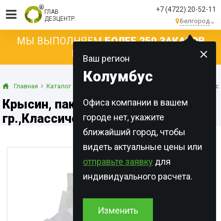
+7 (4722) 20-52-11
ГЛАВ
ДЕЗЦЕНТР
Белгород
МЫ ВЫПОЛНЯЕМ
БОЛЕЕ 250 ЗАКАЗОВ
КАЖДЫЙ ДЕНЬ!
Ваш регион
Колумбус
Главная
Каталог
Готовые приманки
Мягкие брикеты
Крыси
Крысин, пакет 200
Офиса компании в вашем
гр.,Классический
городе нет, укажите
ближайший город, чтобы
видеть актуальные цены или
отправьте заявку
для
индивидуального расчета.
Изменить