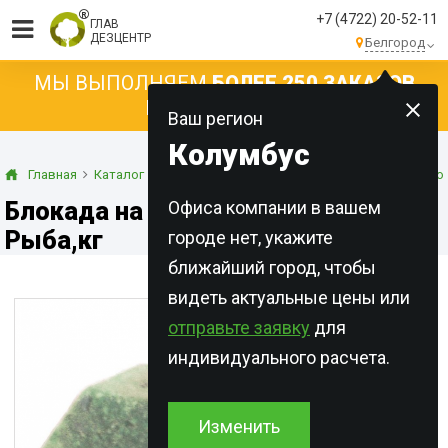
+7 (4722) 20-52-11
ГЛАВ
ДЕЗЦЕНТР
Белгород
МЫ ВЫПОЛНЯЕМ
БОЛЕЕ 250 ЗАКАЗОВ
КАЖДЫЙ ДЕНЬ!
Ваш регион
Колумбус
Главная
Каталог
Готовые приманки
Парафинированные бло
Блокада на дробленном зерне,
Офиса компании в вашем
Рыба,кг
городе нет, укажите
ближайший город, чтобы
видеть актуальные цены или
отправьте заявку
для
индивидуального расчета.
Изменить