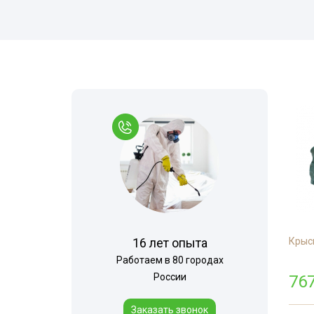
Комары
Дезинфекция 
Моль
Многоквартир
Мокрицы
Вызов на дом
Мухи
Дезинфекция 
Мошки
При инфекцио
заболеваниях
Короед
Обработка ме
Гербицидная обработка
Борщевик
Санитарная об
Долгоносик
территории
Точильщик
Горячий туман
Кожеед
Теплицы
16 лет опыта
Крыс
Тля
Туалеты и ван
Работаем в 80 городах
Сверчки
России
Дезинфекция р
76
места
Слепни
Заказать звонок
Холодный тум