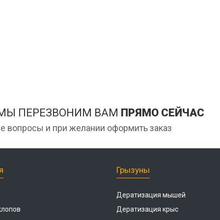
Дезинфекция фе
сорных
Дезинфекция пре
мясной промышл
Обработка конди
цеха
Дезинфекция ваг
Дезинфекция
холодильников
 МЫ ПЕРЕЗВОНИМ ВАМ
ПРЯМО СЕЙЧАС
е вопросы и при желании оформить заказ
я
Грызуны
Дератизация мышей
клопов
Дератизация крыс