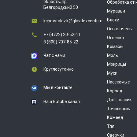
область, пр.
Обработка от
Белгородский 50
Муравьи
Блохи
kchrustalev.k@glavdezcentr.ru
Осы и пчёлы
+7 (4722) 20-52-11
Огневка
8 (800) 707-85-22
Комары
Чат с нами
Моль
Мокрицы
Круглосуточно
Мухи
Насекомые
Мы в контакте
Короед
Долгоносик
Наш Rutube канал
Точильщик
Кожеед
Тля
Сверчки