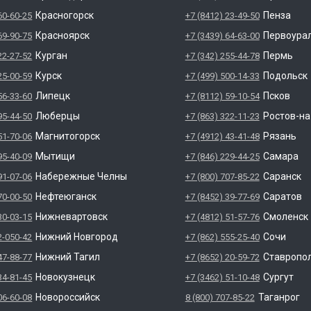
Красногорск
Пенза
60-60-25
+7 (8412) 23-49-50
Красноярск
Первоура
69-90-75
+7 (3439) 64-63-00
Курган
Пермь
22-27-52
+7 (342) 255-44-78
Курск
Подольск
25-00-59
+7 (499) 500-14-33
Липецк
Псков
56-33-60
+7 (8112) 59-10-54
Люберцы
Ростов-н
95-44-50
+7 (863) 322-11-23
Магнитогорск
Рязань
51-70-06
+7 (4912) 43-41-48
Мытищи
Самара
95-40-09
+7 (846) 229-44-25
Набережные Челны
Саранск
91-07-06
+7 (800) 707-85-22
Нефтеюганск
Саратов
70-00-50
+7 (8452) 39-77-69
Нижневартовск
Смоленск
30-03-15
+7 (4812) 51-57-76
Нижний Новгород
Сочи
2-050-42
+7 (862) 555-25-40
Нижний Тагил
Ставропо
47-88-77
+7 (8652) 20-59-72
Новокузнецк
Сургут
34-81-45
+7 (3462) 51-10-48
Новороссийск
Таганрог
06-60-08
8 (800) 707-85-22