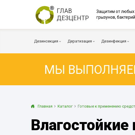
ГЛАВ
Защитим от любых
ДЕЗЦЕНТР
грызунов, бактерий
Дезинсекция
Дератизация
Дезинфекция
МЫ ВЫПОЛНЯ
Тараканы
Мыши
Коронавирус
Клопы
Крысы
Вирусы и бакт
Клещи
Дератизация помещений
Куриные клещи
Плесень
Муравьи
Дератизация территорий
Грибок
Главная
Каталог
Готовые к применению средс
Блохи
Многоквартирный дом
Дезодорация
Влагостойкие
Осы
Транспорт
Огневка
Вентиляция