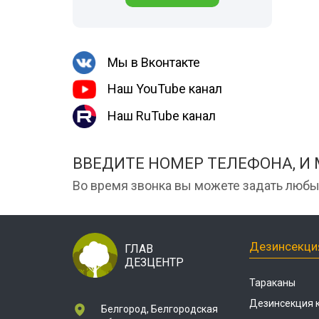
Шершни
Обработка му
Медведка
контейнеров
Дезинсекция помещений
Мы в Вконтакте
Дезинсекция территорий
Наш YouTube канал
Вши
Наш RuTube канал
Жуки
Паук
ВВЕДИТЕ НОМЕР ТЕЛЕФОНА, И
Чешуйницы
Во время звонка вы можете задать любы
Многоквартирный дом
Дезинсекци
ГЛАВ
ДЕЗЦЕНТР
Тараканы
Дезинсекция 
Белгород, Белгородская