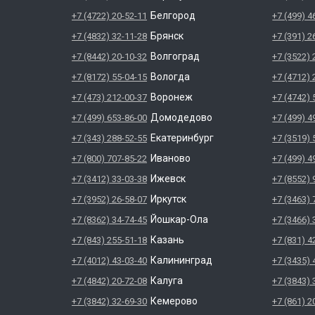
Белгород
+7 (4722) 20-52-11
+7 (499) 4
Брянск
+7 (4832) 32-11-28
+7 (391) 2
Волгоград
+7 (8442) 20-10-32
+7 (3522) 
Вологда
+7 (8172) 55-04-15
+7 (4712) 
Воронеж
+7 (473) 212-00-37
+7 (4742) 
Домодедово
+7 (499) 653-86-00
+7 (499) 4
Екатеринбург
+7 (343) 288-52-55
+7 (3519) 
Иваново
+7 (800) 707-85-22
+7 (499) 4
Ижевск
+7 (3412) 33-03-38
+7 (8552) 
Иркутск
+7 (3952) 26-58-07
+7 (3463) 
Йошкар-Ола
+7 (8362) 34-74-45
+7 (3466) 
Казань
+7 (843) 255-51-18
+7 (831) 4
Калининград
+7 (4012) 43-03-40
+7 (3435) 
Калуга
+7 (4842) 20-72-08
+7 (3843) 
Кемерово
+7 (3842) 32-69-30
+7 (861) 2