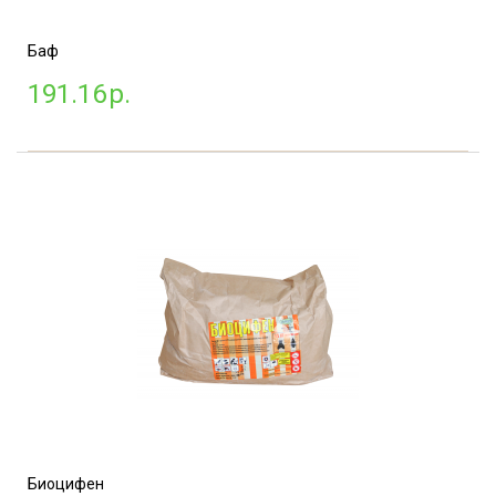
Баф
191.16
р.
Биоцифен