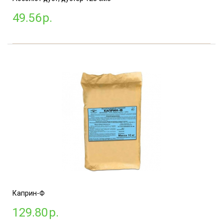
49.56
р.
Каприн-Ф
129.80
р.