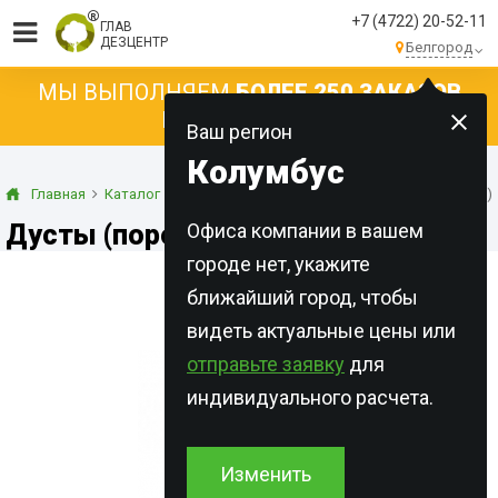
+7 (4722) 20-52-11
ГЛАВ
ДЕЗЦЕНТР
Белгород
МЫ ВЫПОЛНЯЕМ
БОЛЕЕ 250 ЗАКАЗОВ
КАЖДЫЙ ДЕНЬ!
Ваш регион
Колумбус
Главная
Каталог
Инсектициды
Дусты (порошковые формы)
Дусты (порошковые формы)
Офиса компании в вашем
городе нет, укажите
ближайший город, чтобы
видеть актуальные цены или
отправьте заявку
для
индивидуального расчета.
Изменить