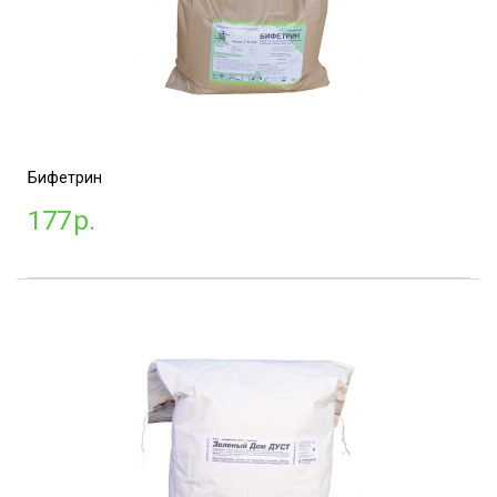
Бифетрин
177
р.