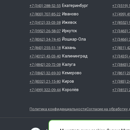
Екатеринбург
+7 (343) 288-52-55
+7 (3519) 
Иваново
+7 (800) 707-85-22
+7 (499) 4
Ижевск
+7 (3412) 33-03-38
+7 (8552) 
Иркутск
+7 (3952) 26-58-07
+7 (3463) 
Йошкар-Ола
+7 (8362) 34-74-45
+7 (3466) 
Казань
+7 (843) 255-51-18
+7 (831) 4
Калининград
+7 (4012) 43-03-40
+7 (3435) 
Калуга
+7 (4842) 20-72-08
+7 (3843) 
Кемерово
+7 (3842) 32-69-30
+7 (861) 2
Киров
+7 (8332) 21-15-80
+7 (383) 2
Королёв
+7 (499) 322-09-44
+7 (3812) 
Политика конфиденциальности
Согласие на обработку 
ГЛАВДЕЗЦЕНТР явл
ООО "СЛУЖБА ДЕЗИ