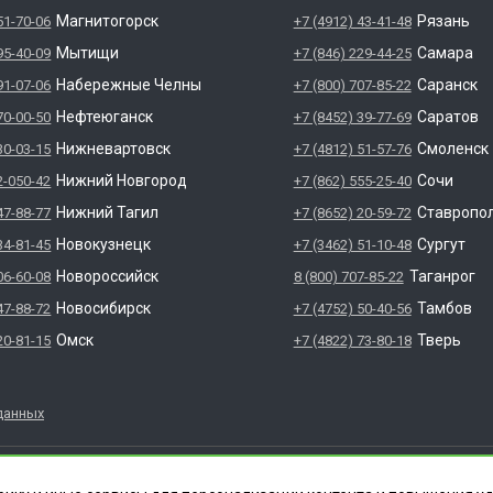
Магнитогорск
Рязань
51-70-06
+7 (4912) 43-41-48
Мытищи
Самара
95-40-09
+7 (846) 229-44-25
Набережные Челны
Саранск
91-07-06
+7 (800) 707-85-22
Нефтеюганск
Саратов
70-00-50
+7 (8452) 39-77-69
Нижневартовск
Смоленск
30-03-15
+7 (4812) 51-57-76
Нижний Новгород
Сочи
2-050-42
+7 (862) 555-25-40
Нижний Тагил
Ставропо
47-88-77
+7 (8652) 20-59-72
Новокузнецк
Сургут
34-81-45
+7 (3462) 51-10-48
Новороссийск
Таганрог
06-60-08
8 (800) 707-85-22
Новосибирск
Тамбов
47-88-72
+7 (4752) 50-40-56
Омск
Тверь
20-81-15
+7 (4822) 73-80-18
данных
яется зарегистрированным товарным знаком. Все права защ
НФЕКЦИИ" 620012 СВЕРДЛОВСКАЯ ОБЛАСТЬ Г. ЕКАТЕРИНБУРГ, УЛ.