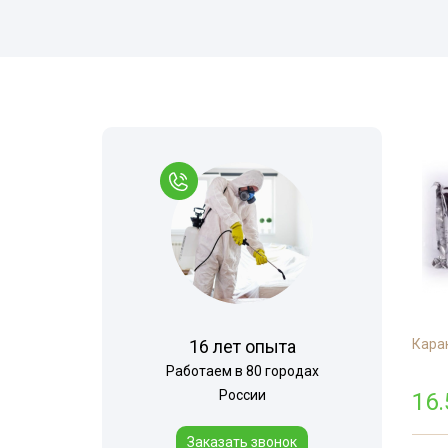
Комары
Дезинфекция 
Моль
Многоквартир
Мокрицы
Вызов на дом
Мухи
Дезинфекция 
Мошки
При инфекцио
заболеваниях
Короед
Обработка ме
Гербицидная обработка
Борщевик
Санитарная об
Долгоносик
территории
Точильщик
Горячий туман
Кожеед
Теплицы
16 лет опыта
Карак
Тля
Туалеты и ван
Работаем в 80 городах
Сверчки
России
Дезинфекция р
16.
места
Слепни
Заказать звонок
Холодный тум