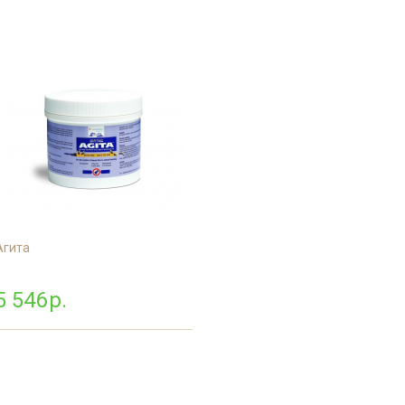
рм
дприятий
енности
терского
онов
Агита
5 546
р.