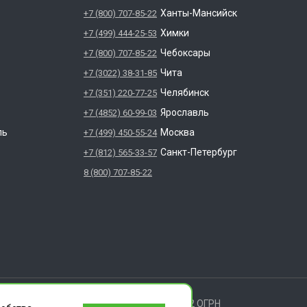
Ханты-Мансийск
+7 (800) 707-85-22
Химки
+7 (499) 444-25-53
Чебоксары
+7 (800) 707-85-22
Чита
+7 (3022) 38-31-85
Челябинск
+7 (351) 220-77-25
Ярославль
+7 (4852) 60-99-03
ль
Москва
+7 (499) 450-55-24
Санкт-Петербург
+7 (812) 565-33-57
8 (800) 707-85-22
ищены.
 ИЛЬИЧА ДОМ 14 КВ 11 ИНН: 6686112972 ОГРН