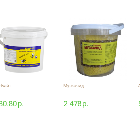
Дезинфекция фе
сорных
Дезинфекция пре
мясной промышл
Обработка конди
цеха
Дезинфекция ваг
Дезинфекция
холодильников
-Байт
Мускачид
30.80
р.
2 478
р.