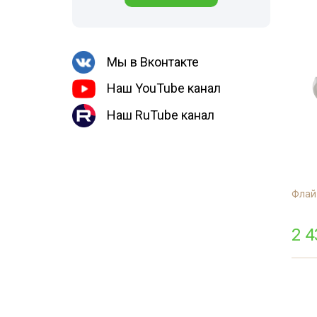
Шершни
Обработка му
Медведка
контейнеров
Дезинсекция помещений
Мы в Вконтакте
Дезинсекция территорий
Наш YouTube канал
Вши
Наш RuTube канал
Жуки
Паук
Чешуйницы
Многоквартирный дом
Флай
2 4