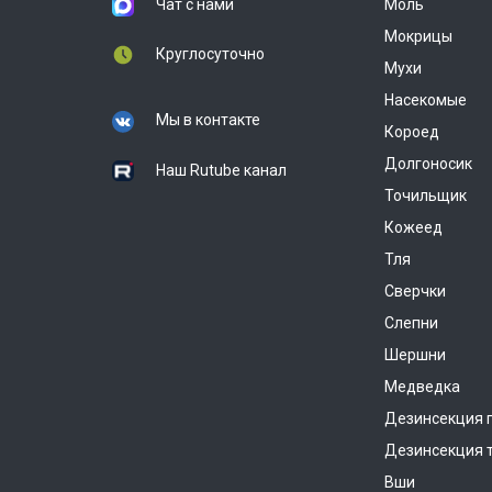
Чат с нами
Моль
Мокрицы
Круглосуточно
Мухи
Насекомые
Мы в контакте
Короед
Долгоносик
Наш Rutube канал
Точильщик
Кожеед
Тля
Сверчки
Слепни
Шершни
Медведка
Дезинсекция 
Дезинсекция 
Вши