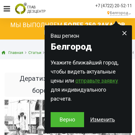
+7 (4722) 20-52-11
ГЛАВ
ДЕЗЦЕНТР
Белгород
МЫ ВЫПОЛНЯЕМ
БОЛЕЕ 250 ЗАКАЗОВ
КАЖДЫЙ ДЕНЬ!
Ваш регион
Белгород
Главная
Статьи
Дератизация
Дератизация: чем, как и когда 
Укажите ближайший город,
чтобы видеть актуальные
Дератизация: чем, как и когда
цены или
отправьте заявку
для индивидуального
бороться с грызунами
расчета.
Верно
Изменить