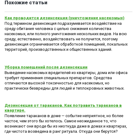
Похожие статьи
Как проводится дезинсекция (уничтожение насекомых)
Под термином дезинсекция подразумевается воздействие на
среду обитания человека с целью снижения количества
насекомых, или полного уничтожения нескольких видов. На всю
среду, естественно, воздействовать не получится, поэтому
дезинсекция ограничивается обработкой помещений, локальных
территорий, производственных и общественных зданий.
Уборка помещений после дезинсекции
Выведение насекомых вредителей из квартиры, дома или офиса
требует применения специальных препаратов. Средства
отличаются высокой токсичностью для насекомых, но
практически безвредны для людей и теплокровных животных.
Дезинсекция от тараканов. Как потравить тараканов в
квартире.
Появление тараканов в доме — событие неприятное, но более
частое, чем этого бы хотелось. Самое неожиданное то, что
возникают они вроде бы из ниоткуда даже в домах и квартирах,
где чистота возведена в ранг ритуала. Откуда они берутся?