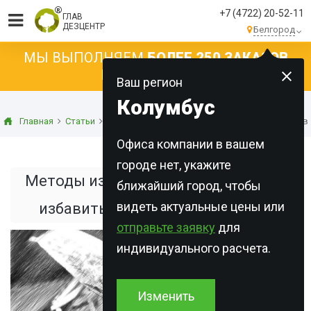
+7 (4722) 20-52-11
ГЛАВ
ДЕЗЦЕНТР
Белгород
МЫ ВЫПОЛНЯЕМ
БОЛЕЕ 250 ЗАКАЗОВ
КАЖДЫЙ ДЕНЬ!
Ваш регион
Колумбус
Главная
Статьи
Дезинсекция
Методы избавления от клопов. 
Офиса компании в вашем
городе нет, укажите
Методы избавления от клопов. Как
ближайший город, чтобы
видеть актуальные цены или
избавиться от клопов навсегда
отправьте заявку
для
индивидуального расчета.
Изменить