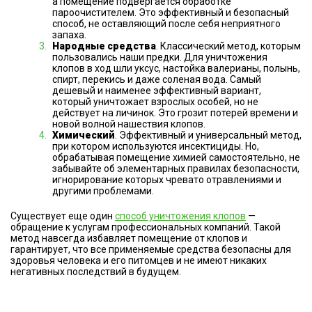
а помещение подвергается обработке
пароочистителем. Это эффективный и безопасный
способ, не оставляющий после себя неприятного
запаха.
Народные средства
. Классический метод, которым
пользовались наши предки. Для уничтожения
клопов в ход шли уксус, настойка валерианы, полынь,
спирт, перекись и даже соленая вода. Самый
дешевый и наименее эффективный вариант,
который уничтожает взрослых особей, но не
действует на личинок. Это грозит потерей времени и
новой волной нашествия клопов.
Химический
. Эффективный и универсальный метод,
при котором используются инсектициды. Но,
обрабатывая помещение химией самостоятельно, не
забывайте об элементарных правилах безопасности,
игнорирование которых чревато отравлениями и
другими проблемами.
Существует еще один
способ уничтожения клопов
—
обращение к услугам профессиональных компаний. Такой
метод навсегда избавляет помещение от клопов и
гарантирует, что все применяемые средства безопасны для
здоровья человека и его питомцев и не имеют никаких
негативных последствий в будущем.