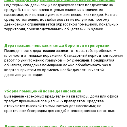
Под термином дезинсекция подразумевается воздействие на
среду обитания человека с целью снижения количества
насекомых, или полного уничтожения нескольких видов. На всю
среду, естественно, воздействовать не получится, поэтому
дезинсекция ограничивается обработкой помещений, локальных
территорий, производственных и общественных зданий.
Дератизация: чем, как и когда бороться с грызунами
Периодичность дератизации зависит от масштаба проблемы —
плотности и площади поражения. Стандартный период повторения
работ по уничтожению грызунов — 6-12 месяцев. Предприятия
общепита, складские помещения можно обрабатывать раз в
квартал, при этом со временем необходимость в частой
дератизации отпадает.
Уборка помещений после дезинсекции
Выведение насекомых вредителей из квартиры, дома или офиса
требует применения специальных препаратов. Средства
отличаются высокой токсичностью для насекомых, но
практически безвредны для людей и теплокровных животных.
Дезинсекция от тараканов. Как потравить тараканов в