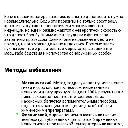
Если в вашей квартире завелись клопы, то действовать нужно
незамедлительно. Ведь эти паразиты не только сосут вашу
кровь и выступают переносчиками многочисленных
инфекций, но еще и размножаются с невероятной скоростью,
что делает борьбу с ними очень трудным и финансово
затратным процессом. Сами клопы насиженные места не
покинут, на это можно даже не надеяться. Поэтому здесь
нужны срочные и решительные меры, которые зависят от
масштаба бедствия и количества обнаруженных особей.
Методы избавления
Механический
. Метод подразумевает уничтожение
гнезд и сбор клопов пылесосом, выметание их
веником и давку вручную. Не дает 100% результата и
лишь сокращает количество кровососущих
насекомых. Является вспомогательным способом,
подготавливающим помещение для обработки
химическими препаратами.
Физический
, с применением высоких или низких
температур, губительных для клопов. Зараженные
вещи стирают при высокой температуре или кипятят,